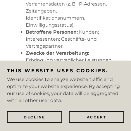
Verfahrensdaten (z. B. IP-Adressen,
Zeitangaben,
Identifikationsnummern,
Einwilligungsstatus).
Betroffene Personen:
Kunden;
Interessenten; Geschäfts- und
Vertragspartner.
Zwecke der Verarbeitung:
Erbringung vertraglicher Leistungen
und Kundenservice;
THIS WEBSITE USES COOKIES.
Sicherheitsmaßnahmen;
We use cookies to analyze website traffic and
Kontaktanfragen und Kommunikation;
optimize your website experience. By accepting
Büro- und Organisationsverfahren;
our use of cookies, your data will be aggregated
Verwaltung und Beantwortung von
with all other user data.
Anfragen.
Rechtsgrundlagen:
Vertragserfüllung
und vorvertragliche Anfragen (Art. 6
DECLINE
ACCEPT
Abs. 1 S. 1 lit. b) DSGVO); Rechtliche
Verpflichtung (Art. 6 Abs. 1 S. 1 lit. c)